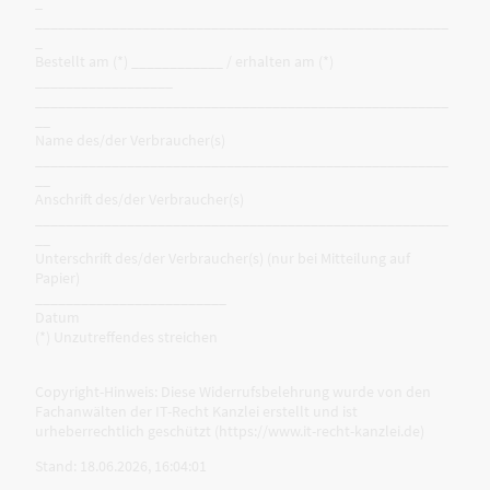
_
______________________________________________________
_
Bestellt am (*) ____________ / erhalten am (*)
__________________
______________________________________________________
__
Name des/der Verbraucher(s)
______________________________________________________
__
Anschrift des/der Verbraucher(s)
______________________________________________________
__
Unterschrift des/der Verbraucher(s) (nur bei Mitteilung auf
Papier)
_________________________
Datum
(*) Unzutreffendes streichen
Copyright-Hinweis: Diese Widerrufsbelehrung wurde von den
Fachanwälten der IT-Recht Kanzlei erstellt und ist
urheberrechtlich geschützt (https://www.it-recht-kanzlei.de)
Stand: 18.06.2026, 16:04:01