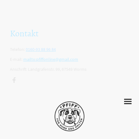
Kontakt
Telefon:
0160-93 88 96 84
E-mail:
mailto:pfiffonline@gmail.com
Anschrift: Landgrafenstr. 99, 67549 Worms