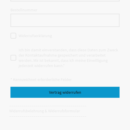
Bestellnummer
Widerrufserklärung
Ich bin damit einverstanden, dass diese Daten zum Zweck
der Kontaktaufnahme gespeichert und verarbeitet
werden. Mir ist bekannt, dass ich meine Einwilligung
jederzeit widerrufen kann.
*
* Kennzeichnet erforderliche Felder
Vertrag widerrufen
––––––––––––––––––––––––––––––––––––––
Widerrufsbelehrung & Widerrufsformular
––––––––––––––––––––––––––––––––––––––