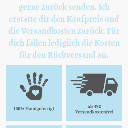
gerne zurück senden. Ich
erstatte dir den Kaufpreis und
die Versandkosten zurück. Für
dich fallen lediglich die Kosten
für den Rückversand an.