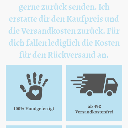
gerne zurück senden. Ich
erstatte dir den Kaufpreis und
die Versandkosten zurück. Für
dich fallen lediglich die Kosten
für den Rückversand an.