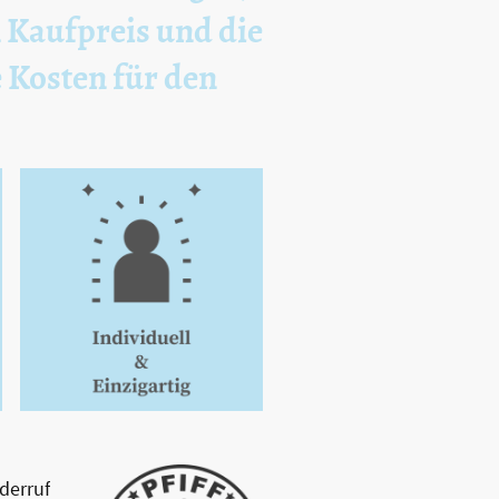
n Kaufpreis und die
e Kosten für den
derruf