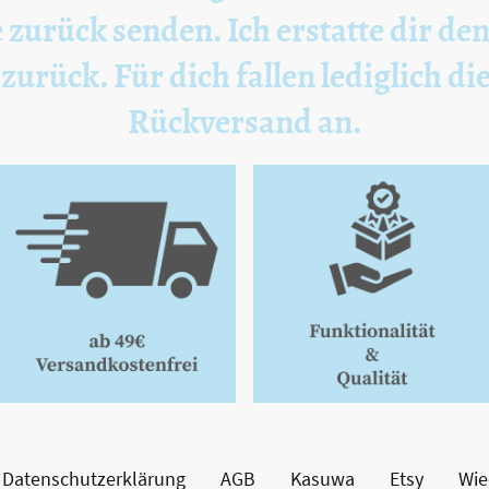
 zurück senden. Ich erstatte dir de
urück. Für dich fallen lediglich di
Rückversand an.
Datenschutzerklärung
AGB
Kasuwa
Etsy
Wie