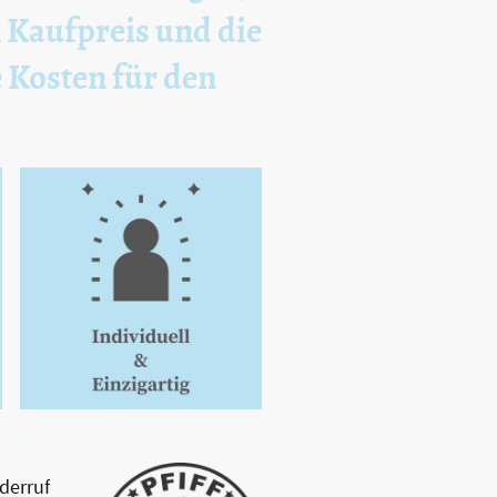
n Kaufpreis und die
e Kosten für den
derruf