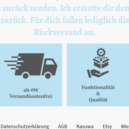
 zurück senden. Ich erstatte dir de
urück. Für dich fallen lediglich di
Rückversand an.
Datenschutzerklärung
AGB
Kasuwa
Etsy
Wie