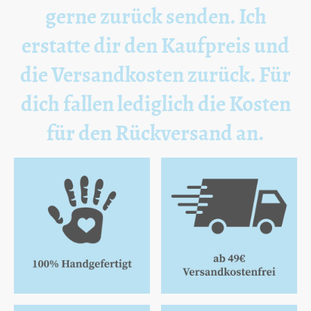
gerne zurück senden. Ich
erstatte dir den Kaufpreis und
die Versandkosten zurück. Für
dich fallen lediglich die Kosten
für den Rückversand an.